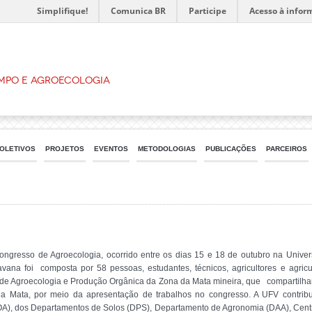
Simplifique!
Comunica BR
Participe
Acesso à infor
mpo e Agroecologia
OLETIVOS
PROJETOS
EVENTOS
METODOLOGIAS
PUBLICAÇÕES
PARCEIROS
resso de Agroecologia, ocorrido entre os dias 15 e 18 de outubro na Univer
vana foi composta por 58 pessoas, estudantes, técnicos, agricultores e agricu
e Agroecologia e Produção Orgânica da Zona da Mata mineira, que compartilharam
a Mata, por meio da apresentação de trabalhos no congresso. A UFV contrib
, dos Departamentos de Solos (DPS), Departamento de Agronomia (DAA), Centro 