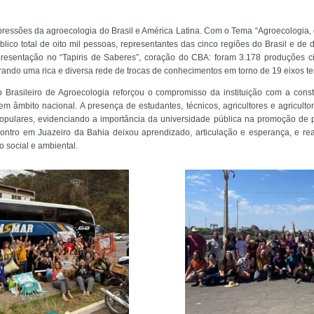
essões da agroecologia do Brasil e América Latina. Com o Tema “Agroecologia, con
blico total de oito mil pessoas, representantes das cinco regiões do Brasil e d
resentação no “Tapiris de Saberes”, coração do CBA: foram 3.178 produções ci
rando uma rica e diversa rede de trocas de conhecimentos em torno de 19 eixos t
 Brasileiro de Agroecologia reforçou o compromisso da instituição com a cons
em âmbito nacional. A presença de estudantes, técnicos, agricultores e agricul
opulares, evidenciando a importância da universidade pública na promoção de pr
contro em Juazeiro da Bahia deixou aprendizado, articulação e esperança, e 
o social e ambiental.